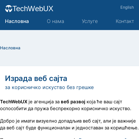
Tech
Web
UX
English
Насловна
О нама
Услуге
Контакт
Насловна
Израда веб сајта
за корисничко искуство без грешке
TechWebUX
је агенција за
веб развој
која ће ваш сајт
оспособити да пружа беспрекорно корисничко искуство.
Добро је имати визуелно допадљив веб сајт, али је важније
да веб сајт буде функционалан и једноставан за коришћење.