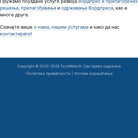
Пружамо поуздане услуге развоја
Вордпрес и прилагођених
решења
,
прилагођавања
и
одржавања Вордпреса
, као и
многе друге.
Сазнајте више
о нама
,
нашим услугама
и како да нас
контактирате
!
Copyright © 2020-2026 TechWebUX.
Сва права задржана
Политика приватности
|
Услови коришћења